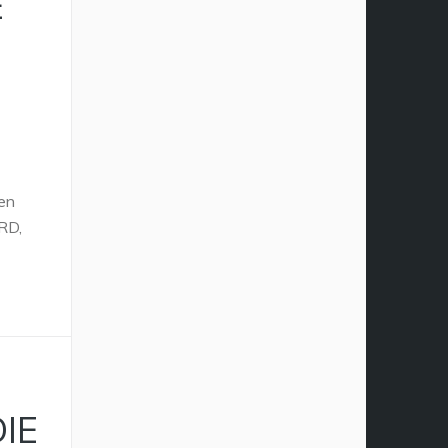
E
men
SRD,
IE