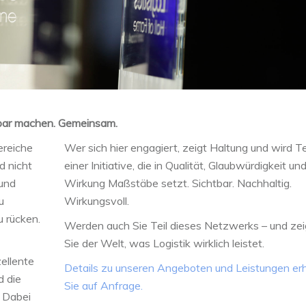
htbar machen. Gemeinsam.
ereiche
Wer sich hier engagiert, zeigt Haltung und wird Te
d nicht
einer Initiative, die in Qualität, Glaubwürdigkeit un
 und
Wirkung Maßstäbe setzt. Sichtbar. Nachhaltig.
u
Wirkungsvoll.
u rücken.
Werden auch Sie Teil dieses Netzwerks – und ze
Sie der Welt, was Logistik wirklich leistet.
ellente
Details zu unseren Angeboten und Leistungen er
d die
Sie auf Anfrage.
 Dabei