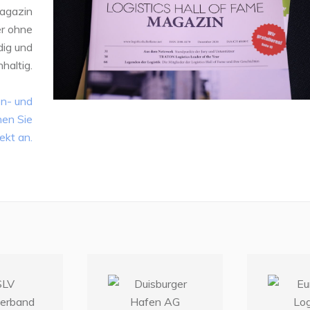
agazin
er ohne
dig und
haltig.
en- und
hen Sie
ekt an.