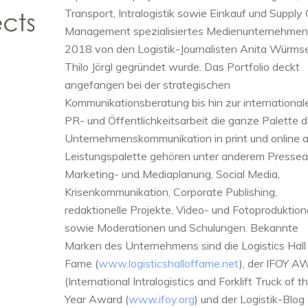
Transport, Intralogistik sowie Einkauf und Supply
Management spezialisiertes Medienunternehmen
2018 von den Logistik-Journalisten Anita Würms
Thilo Jörgl gegründet wurde. Das Portfolio deckt
angefangen bei der strategischen
Kommunikationsberatung bis hin zur international
PR- und Öffentlichkeitsarbeit die ganze Palette d
Unternehmenskommunikation in print und online a
Leistungspalette gehören unter anderem Pressear
Marketing- und Mediaplanung, Social Media,
Krisenkommunikation, Corporate Publishing,
redaktionelle Projekte, Video- und Fotoproduktio
sowie Moderationen und Schulungen. Bekannte
Marken des Unternehmens sind die Logistics Hall
Fame (
www.logisticshalloffame.net
), der IFOY 
(International Intralogistics and Forklift Truck of t
Year Award (
www.ifoy.org
) und der Logistik-Blog