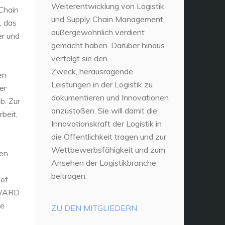
Weiterentwicklung von Logistik
 Chain
und Supply Chain Management
, das
außergewöhnlich verdient
er und
gemacht haben. Darüber hinaus
verfolgt sie den
Zweck, herausragende
en
Leistungen in der Logistik zu
er
dokumentieren und Innovationen
b. Zur
anzustoßen. Sie will damit die
beit,
Innovationskraft der Logistik in
die Öffentlichkeit tragen und zur
Wettbewerbsfähigkeit und zum
nen
Ansehen der Logistikbranche
beitragen.
 of
AWARD
he
ZU DEN MITGLIEDERN