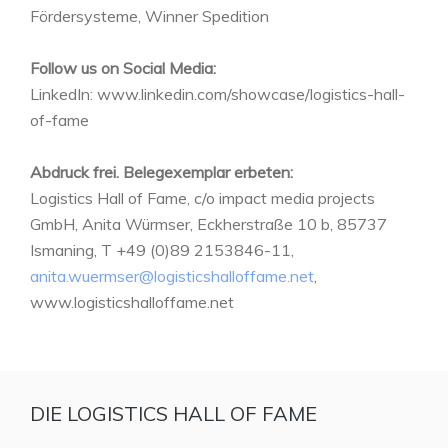
Fördersysteme, Winner Spedition
Follow us on Social Media:
LinkedIn: www.linkedin.com/showcase/logistics-hall-
of-fame
Abdruck frei. Belegexemplar erbeten:
Logistics Hall of Fame, c/o impact media projects
GmbH, Anita Würmser, Eckherstraße 10 b, 85737
Ismaning, T +49 (0)89 2153846-11,
anita.wuermser@logisticshalloffame.net
,
www.logisticshalloffame.net
DIE LOGISTICS HALL OF FAME