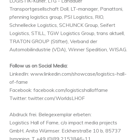
LOGISTIK-Kurier, LTG - Landauer
Transportgesellschaft Doll, LT-manager, Panattoni,
pfenning logistics group, PSI Logistics, RIO,
Schnellecke Logistics, SCHUNCK Group, Seifert
Logistics, STILL, TGW Logistics Group, trans aktuell,
TRATON GROUP (Stifter), Verband der
Automobilindustrie (VDA), Winner Spedition, WISAG.
Follow us on Social Media:
LinkedIn: www.linkedin.com/showcase/logistics-hall-
of-fame
Facebook: facebook.com/logisticshalloffame
Twitter: twitter.com/WorldsLHOF
Abdruck frei. Belegexemplar erbeten:
Logistics Hall of Fame, c/o impact media projects
GmbH, Anita Würmser. Eckherstraße 10 b, 85737
Ismaning, T +49 (0)89 2153846-11,