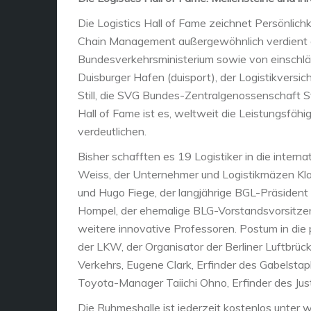
Die Logistics Hall of Fame zeichnet Persönlich
Chain Management außergewöhnlich verdient ge
Bundesverkehrsministerium sowie von einschl
Duisburger Hafen (duisport), der Logistikversic
Still, die SVG Bundes-Zentralgenossenschaft S
Hall of Fame ist es, weltweit die Leistungsfähig
verdeutlichen.
Bisher schafften es 19 Logistiker in die intern
Weiss, der Unternehmer und Logistikmäzen Klau
und Hugo Fiege, der langjährige BGL-Präsident
Hompel, der ehemalige BLG-Vorstandsvorsitze
weitere innovative Professoren. Postum in di
der LKW, der Organisator der Berliner Luftbrüc
Verkehrs, Eugene Clark, Erfinder des Gabelstap
Toyota-Manager Taiichi Ohno, Erfinder des Ju
Die Ruhmeshalle ist jederzeit kostenlos unter 