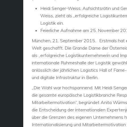
Heidi Senger-Weiss, Aufsichtsrätin und Ges
Weiss, zieht als „erfolgreiche Logistikunte
Logistik ein.
Feierliche Aufnahme am 25. November 2015
München, 21. September 2015. Erstmals hat ei
Welt geschafft. Die Grande Dame der Österreic
als „erfolgreiche Logistikunternehmerin und Im
internationale Ruhmeshalle der Logistik gewä
anlässlich der jährlichen Logistics Hall of Fam
und digitale Infrastruktur in Berlin.
„Die Wahl war hochspannend. Mit Heidi Senger-
die gesamte europäische Logistikbranche Respek
Mitarbeitermotivation“, begründet Anita Würmse
die Entscheidung der internationalen Expertenj
über die Grenzen des eigenen Unternehmens hi
Internationalisierung und Mitarbeitermotivatio