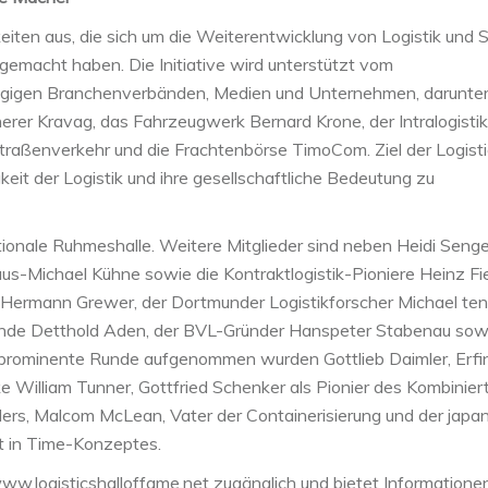
keiten aus, die sich um die Weiterentwicklung von Logistik und 
macht haben. Die Initiative wird unterstützt vom
ägigen Branchenverbänden, Medien und Unternehmen, darunter
herer Kravag, das Fahrzeugwerk Bernard Krone, der Intralogistik
traßenverkehr und die Frachtenbörse TimoCom. Ziel der Logist
keit der Logistik und ihre gesellschaftliche Bedeutung zu
ationale Ruhmeshalle. Weitere Mitglieder sind neben Heidi Senge
s-Michael Kühne sowie die Kontraktlogistik-Pioniere Heinz Fi
 Hermann Grewer, der Dortmunder Logistikforscher Michael ten
nde Detthold Aden, der BVL-Gründer Hanspeter Stabenau sow
e prominente Runde aufgenommen wurden Gottlieb Daimler, Erfi
ke William Tunner, Gottfried Schenker als Pionier des Kombinier
lers, Malcom McLean, Vater der Containerisierung und der japa
st in Time-Konzeptes.
www.logisticshalloffame.net zugänglich und bietet Informatione