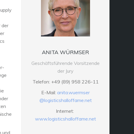
Supply
 der
er
ics
ANITA WÜRMSER
Geschäftsführende Vorsitzende
r-
der Jury
ege
Telefon: +49 (89) 958 226-11
ie
E-Mail:
anita.wuermser
nder
@logisticshalloffame.net
ten
Internet:
nische
www.logisticshalloffame.net
n und