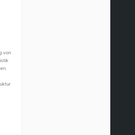
ng von
stik
den.
uktur