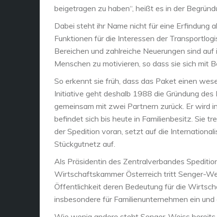
beigetragen zu haben“, heißt es in der Begründu
Dabei steht ihr Name nicht für eine Erfindung a
Funktionen für die Interessen der Transportlogist
Bereichen und zahlreiche Neuerungen sind auf i
Menschen zu motivieren, so dass sie sich mit B
So erkennt sie früh, dass das Paket einen wese
Initiative geht deshalb 1988 die Gründung de
gemeinsam mit zwei Partnern zurück. Er wird in
befindet sich bis heute in Familienbesitz. Sie
der Spedition voran, setzt auf die International
Stückgutnetz auf.
Als Präsidentin des Zentralverbandes Spedition
Wirtschaftskammer Österreich tritt Senger-Weiss
Öffentlichkeit deren Bedeutung für die Wirtsch
insbesondere für Familienunternehmen ein und da
Wie wenig andere steht Senger-Weiss bereits fr