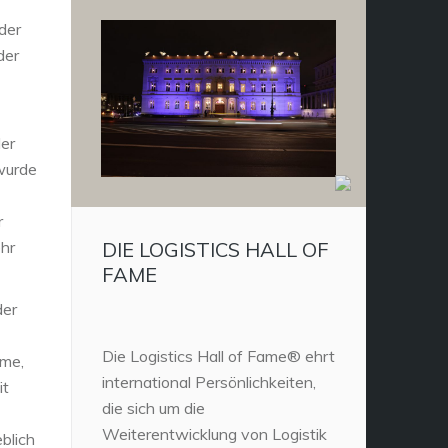
der
der
der
wurde
r
ehr
DIE LOGISTICS HALL OF
FAME
der
Die Logistics Hall of Fame® ehrt
ame,
international Persönlichkeiten,
it
die sich um die
Weiterentwicklung von Logistik
blich