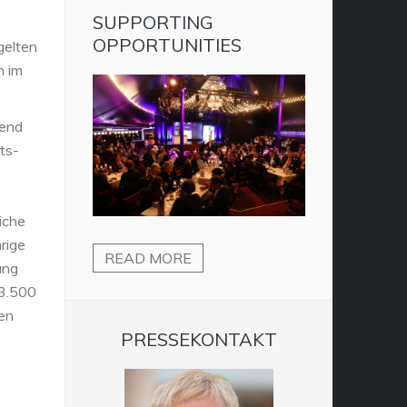
SUPPORTING
OPPORTUNITIES
gelten
n im
gend
ts-
iche
rige
READ MORE
ang
 3.500
en
PRESSEKONTAKT