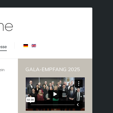
esse
GALA-EMPFANG 2025
ein
U