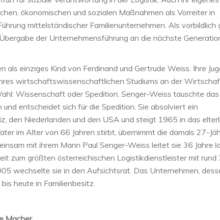
ischen, ökonomischen und sozialen Maßnahmen als Vorreiter in
Führung mittelständischer Familienunternehmen. Als vorbildlich 
e Übergabe der Unternehmensführung an die nächste Generatio
 als einziges Kind von Ferdinand und Gertrude Weiss. Ihre Ju
ihres wirtschaftswissenschaftlichen Studiums an der Wirtschaf
e Wahl: Wissenschaft oder Spedition. Senger-Weiss tauschte das
d entscheidet sich für die Spedition. Sie absolviert ein
iz, den Niederlanden und den USA und steigt 1965 in das elterl
Vater im Alter von 66 Jahren stirbt, übernimmt die damals 27-Jäh
insam mit ihrem Mann Paul Senger-Weiss leitet sie 36 Jahre l
it zum größten österreichischen Logistikdienstleister mit rund
05 wechselte sie in den Aufsichtsrat. Das Unternehmen, dess
bis heute in Familienbesitz.
hre Macher