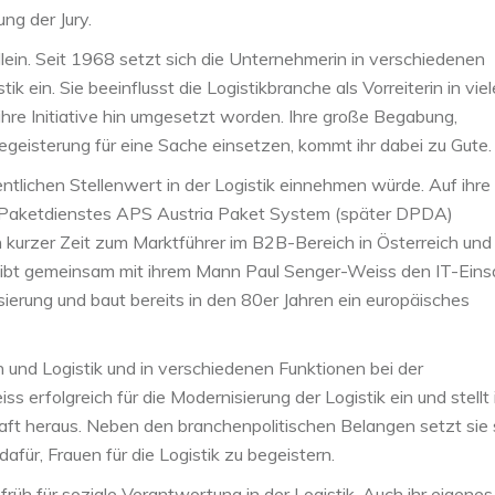
ng der Jury.
llein. Seit 1968 setzt sich die Unternehmerin in verschiedenen
ik ein. Sie beeinflusst die Logistikbranche als Vorreiterin in vie
hre Initiative hin umgesetzt worden. Ihre große Begabung,
egeisterung für eine Sache einsetzen, kommt ihr dabei zu Gute.
ntlichen Stellenwert in der Logistik einnehmen würde. Auf ihre
s Paketdienstes APS Austria Paket System (später DPDA)
 kurzer Zeit zum Marktführer im B2B-Bereich in Österreich und
 treibt gemeinsam mit ihrem Mann Paul Senger-Weiss den IT-Eins
isierung und baut bereits in den 80er Jahren ein europäisches
 und Logistik und in verschiedenen Funktionen bei der
 erfolgreich für die Modernisierung der Logistik ein und stellt 
aft heraus. Neben den branchenpolitischen Belangen setzt sie 
für, Frauen für die Logistik zu begeistern.
üh für soziale Verantwortung in der Logistik. Auch ihr eigenes