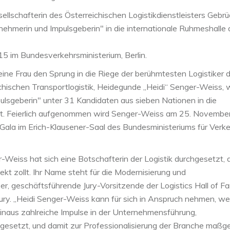
ellschafterin des Österreichischen Logistikdienstleisters Gebrü
rnehmerin und Impulsgeberin" in die internationale Ruhmeshalle 
 im Bundesverkehrsministerium, Berlin.
ne Frau den Sprung in die Riege der berühmtesten Logistiker 
hischen Transportlogistik, Heidegunde „Heidi“ Senger-Weiss, 
pulsgeberin" unter 31 Kandidaten aus sieben Nationen in die
hlt. Feierlich aufgenommen wird Senger-Weiss am 25. Novembe
e-Gala im Erich-Klausener-Saal des Bundesministeriums für Verk
Weiss hat sich eine Botschafterin der Logistik durchgesetzt, 
t zollt. Ihr Name steht für die Modernisierung und
r, geschäftsführende Jury-Vorsitzende der Logistics Hall of F
ury. „Heidi Senger-Weiss kann für sich in Anspruch nehmen, we
naus zahlreiche Impulse in der Unternehmensführung,
n gesetzt, und damit zur Professionalisierung der Branche maßge