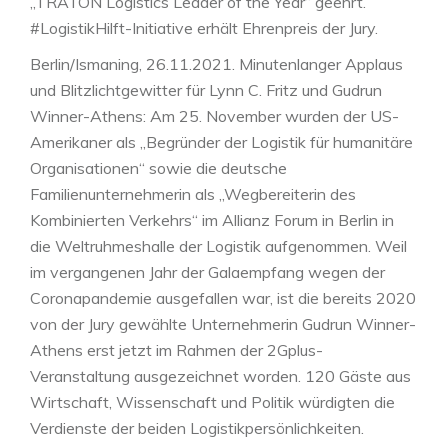
„TRATON Logistics Leader of the Year“ geehrt.
#LogistikHilft-Initiative erhält Ehrenpreis der Jury.
Berlin/Ismaning, 26.11.2021. Minutenlanger Applaus
und Blitzlichtgewitter für Lynn C. Fritz und Gudrun
Winner-Athens: Am 25. November wurden der US-
Amerikaner als „Begründer der Logistik für humanitäre
Organisationen“ sowie die deutsche
Familienunternehmerin als „Wegbereiterin des
Kombinierten Verkehrs“ im Allianz Forum in Berlin in
die Weltruhmeshalle der Logistik aufgenommen. Weil
im vergangenen Jahr der Galaempfang wegen der
Coronapandemie ausgefallen war, ist die bereits 2020
von der Jury gewählte Unternehmerin Gudrun Winner-
Athens erst jetzt im Rahmen der 2Gplus-
Veranstaltung ausgezeichnet worden. 120 Gäste aus
Wirtschaft, Wissenschaft und Politik würdigten die
Verdienste der beiden Logistikpersönlichkeiten.