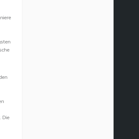
niere
gsten
ische
 den
en
. Die