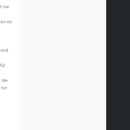
t nur
ten es
 und
für
 die
 for