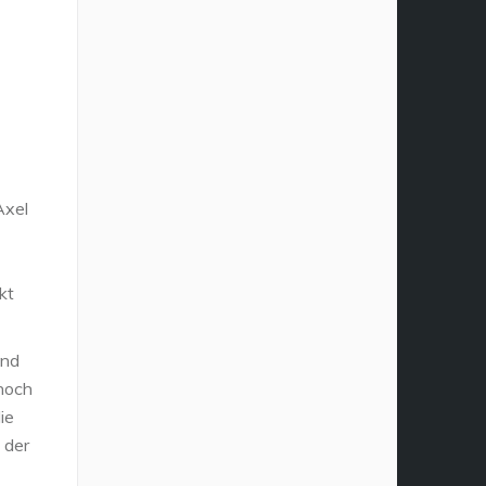
Axel
kt
und
 noch
ie
 der