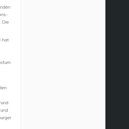
enden
ons-
. Die
3 hat
hstum
rden
rund
 und
burger