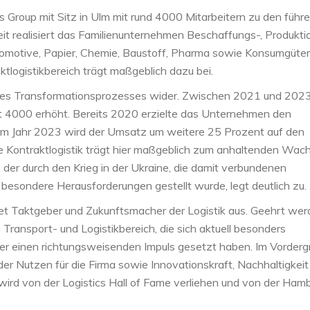
s Group mit Sitz in Ulm mit rund 4000 Mitarbeitern zu den führ
eit realisiert das Familienunternehmen Beschaffungs-, Produkti
tomotive, Papier, Chemie, Baustoff, Pharma sowie Konsumgüter
tlogistikbereich trägt maßgeblich dazu bei.
 des Transformationsprozesses wider. Zwischen 2021 und 202
mt 4000 erhöht. Bereits 2020 erzielte das Unternehmen den
im Jahr 2023 wird der Umsatz um weitere 25 Prozent auf den
e Kontraktlogistik trägt hier maßgeblich zum anhaltenden Wac
, der durch den Krieg in der Ukraine, die damit verbundenen
besondere Herausforderungen gestellt wurde, legt deutlich zu.
net Taktgeber und Zukunftsmacher der Logistik aus. Geehrt we
ansport- und Logistikbereich, die sich aktuell besonders
der einen richtungsweisenden Impuls gesetzt haben. Im Vorderg
der Nutzen für die Firma sowie Innovationskraft, Nachhaltigkeit
ird von der Logistics Hall of Fame verliehen und von der Ham