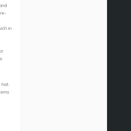
land
re-
ich in
or
ro
 hat.
stems