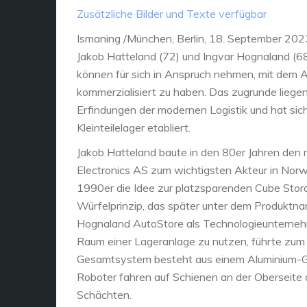
Zusätzliche Bilder und Texte verfügbar
Ismaning /München, Berlin, 18. September 2023.
Jakob Hatteland (72) und Ingvar Hognaland (68)
können für sich in Anspruch nehmen, mit dem 
kommerzialisiert zu haben. Das zugrunde liege
Erfindungen der modernen Logistik und hat sich
Kleinteilelager etabliert.
Jakob Hatteland baute in den 80er Jahren den 
Electronics AS zum wichtigsten Akteur in Norw
1990er die Idee zur platzsparenden Cube Stor
Würfelprinzip, das später unter dem Produkt
Hognaland AutoStore als Technologieunterneh
Raum einer Lageranlage zu nutzen, führte zum
Gesamtsystem besteht aus einem Aluminium-Grid
Roboter fahren auf Schienen an der Oberseite
Schächten.