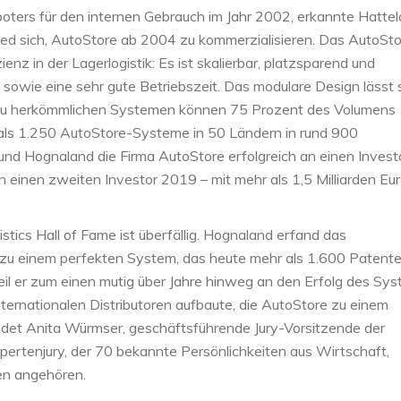
oters für den internen Gebrauch im Jahr 2002, erkannte Hatte
ed sich, AutoStore ab 2004 zu kommerzialisieren. Das AutoSto
ienz in der Lagerlogistik: Es ist skalierbar, platzsparend und
 sowie eine sehr gute Betriebszeit. Das modulare Design lässt s
ich zu herkömmlichen Systemen können 75 Prozent des Volumens
als 1.250 AutoStore-Systeme in 50 Ländern in rund 900
d Hognaland die Firma AutoStore erfolgreich an einen Invest
n einen zweiten Investor 2019 – mit mehr als 1,5 Milliarden Eu
tics Hall of Fame ist überfällig. Hognaland erfand das
 zu einem perfekten System, das heute mehr als 1.600 Patente
weil er zum einen mutig über Jahre hinweg an den Erfolg des Sy
ernationalen Distributoren aufbaute, die AutoStore zu einem
det Anita Würmser, geschäftsführende Jury-Vorsitzende der
xpertenjury, der 70 bekannte Persönlichkeiten aus Wirtschaft,
en angehören.