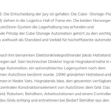
 Die Entscheidung der Jury ist gefallen: Die Cube- Storage-Pio
 ziehen in die Logistics Hall of Fame ein. Die beiden Norweger
AutoStore-System die Lagerhaltung neu erfunden und
nde Prinzip der Cube Storage Automation gehört zu den wichti
 weltweit als Standard und Vorbild für hocheffiziente automat
nach ihm benannten Elektronikteilegroßhandel Jakob Hatteland
egen auf. Sein technischer Direktor Ingvar Hognaland hatte in
age Automation, ein automatisiertes Lagersystem nach dem
namen AutoStore berühmt wurde. 1996 gründeten Hatteland und
men in Nedre Vats. Hognalands Idee, den gesamten verfügbar
 zentralen Konstruktionselement von AutoStore: dem Grid. Das
, Robotern, Behältern, Arbeitsstationen und einem Controller
 des Grids entlang und entnehmen bei Bedarf Behälter aus den