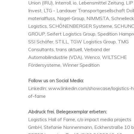
Union (IRU), Interroll, io, Lebensmittel Zeitung, LIP
Invest, LTG - Landauer Transportgesellschaft Doll
materialfluss, Nagel-Group, NIMMSTA, Schnellec
Logistics, SCHÖNENBERGER Systeme, SCHUN
GROUP, Seifert Logistics Group, Spedition Hampr
SSI Schäfer, STILL, TGW Logistics Group, TMG
Consultants, trans aktuell, Verband der
Automobilindustrie (VDA), Wenco, WILTSCHE
Fördersysteme, Winner Spedition
Follow us on Social Media:
LinkedIn: www.linkedin.com/showcase/logistics-ha
of-fame
Abdruck frei. Belegexemplar erbeten:
Logistics Hall of Fame, c/o impact media projects
GmbH, Stefanie Nonnenmann, Eckherstraße 10 b