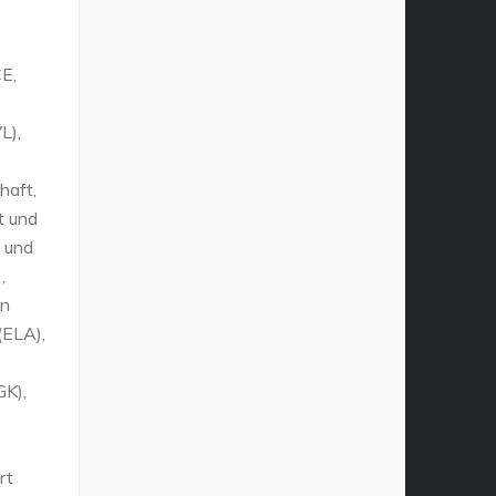
E,
L),
haft,
t und
 und
,
en
(ELA),
GK),
rt