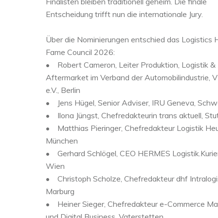
Finalisten bleiben traditionell geheim. Die finale
Entscheidung trifft nun die internationale Jury.
Über die Nominierungen entschied das Logistics H
Fame Council 2026:
• Robert Cameron, Leiter Produktion, Logistik &
Aftermarket im Verband der Automobilindustrie,
e.V., Berlin
• Jens Hügel, Senior Adviser, IRU Geneva, Schw
• Ilona Jüngst, Chefredakteurin trans aktuell, Stu
• Matthias Pieringer, Chefredakteur Logistik Heu
München
• Gerhard Schlögel, CEO HERMES Logistik.Kurier
Wien
• Christoph Scholze, Chefredakteur dhf Intralogis
Marburg
• Heiner Sieger, Chefredakteur e-Commerce Ma
und Digital Business, Vaterstetten