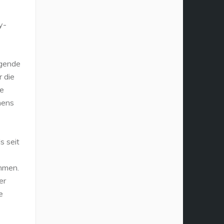
y-
agende
r die
ie
mens
s seit
ommen.
er
e