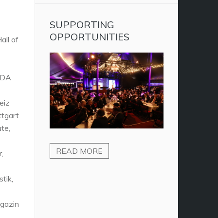
SUPPORTING
OPPORTUNITIES
all of
 VDA
eiz
ttgart
te,
READ MORE
,
tik,
gazin