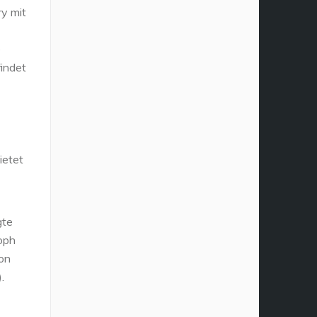
ry mit
e
findet
ietet
gte
toph
ron
).