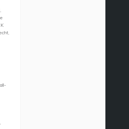
,
ke
CK
echt,
ll-
,