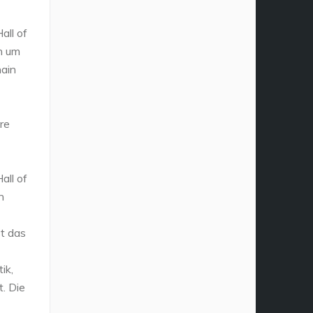
all of
ch um
hain
re
all of
n
st das
ik,
. Die