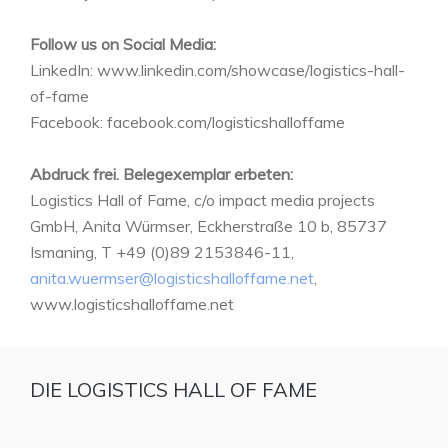
Follow us on Social Media:
LinkedIn: www.linkedin.com/showcase/logistics-hall-
of-fame
Facebook: facebook.com/logisticshalloffame
Abdruck frei. Belegexemplar erbeten:
Logistics Hall of Fame, c/o impact media projects
GmbH, Anita Würmser, Eckherstraße 10 b, 85737
Ismaning, T +49 (0)89 2153846-11,
anita.wuermser@logisticshalloffame.net
,
www.logisticshalloffame.net
DIE LOGISTICS HALL OF FAME