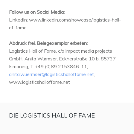
Follow us on Social Media:
LinkedIn: www.linkedin.com/showcase/logistics-hall-
of-fame
Abdruck frei. Belegexemplar erbeten:
Logistics Hall of Fame, c/o impact media projects
GmbH, Anita Würmser, Eckherstraße 10 b, 85737
Ismaning, T +49 (0)89 2153846-11,
anita.wuermser@logisticshalloffame.net
,
www.logisticshalloffame.net
DIE LOGISTICS HALL OF FAME