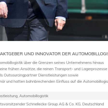
 LOGISTICS HALL OF FAME 2018
omobillogistik.
TAKTGEBER UND INNOVATOR DER AUTOMOBILLOGI
tomobillogistik über die Grenzen seines Unternehmens hinaus
Seine frühen Ansätze, die reinen Transport- und Lagerprozesse
ls Outsourcingpartner Dienstleistungen sowie
när und hatten bahnbrechenden Einfluss auf die Automobillogist
nstleistung, Automobillogistik
atsvorsitzender Schnellecke Group AG & Co. KG, Deutschland