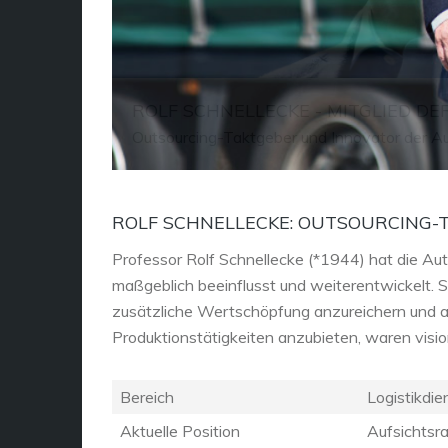
ROLF SCHNELLECKE - MITGLIED DER
Outsourcing-Taktgeber und Innovator der Aut
ROLF SCHNELLECKE: OUTSOURCING-
Professor Rolf Schnellecke (*1944) hat die Au
maßgeblich beeinflusst und weiterentwickelt. 
zusätzliche Wertschöpfung anzureichern und a
Produktionstätigkeiten anzubieten, waren visio
Bereich
Logistikdie
Aktuelle Position
Aufsichtsr