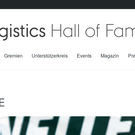
Gremien
Unterstützerkreis
Events
Magazin
Pr
E