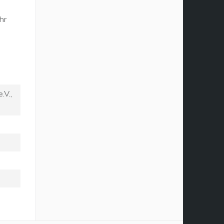
hr
.V.,