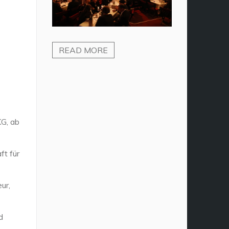
READ MORE
KG, ab
ft für
ur,
d