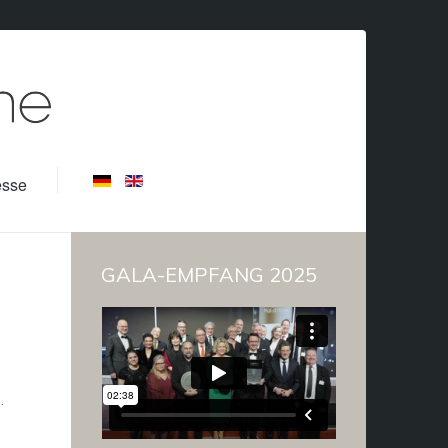
esse
GALA-EMPFANG 2025
.