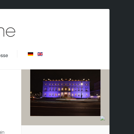
esse
ain