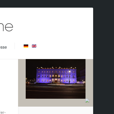
esse
fer-