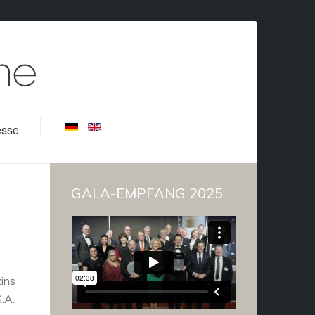
esse
GALA-EMPFANG 2025
ins
S.A.