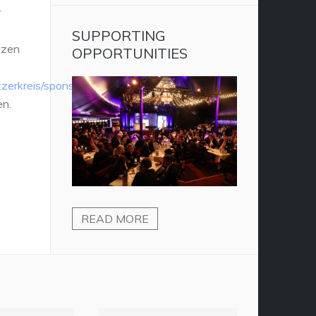
r
SUPPORTING
tzen
OPPORTUNITIES
tzerkreis/sponsoring-
en.
READ MORE